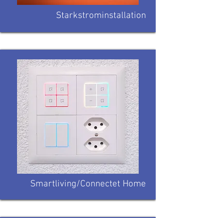
Starkstrominstallation
Smartliving/Connectet Home