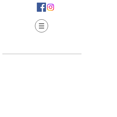
Unsere Betriebszeiten:
Montag bis Donnerstag
07:00 - 12:00/13:00 - 17:00 Uhr
Freitag
07:00 - 12:00/13:00 - 16:30 Uhr
Dringende Notfälle?